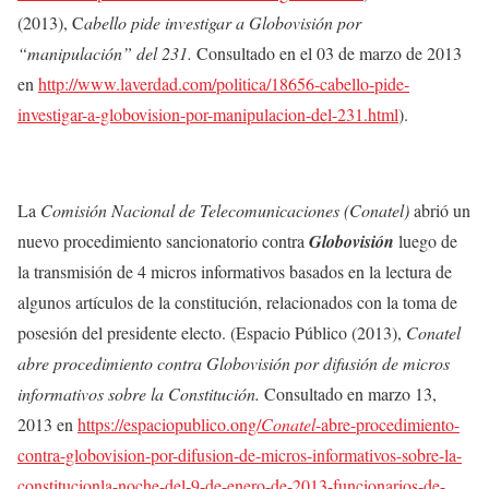
(2013), C
abello pide investigar a Globovisión por
“manipulación” del 231.
Consultado en el 03 de marzo de 2013
en
http://www.laverdad.com/politica/18656-cabello-pide-
investigar-a-globovision-por-manipulacion-del-231.html
).
La
Comisión Nacional de Telecomunicaciones (Conatel)
abrió un
nuevo procedimiento sancionatorio contra
Globovisión
luego de
la transmisión de 4 micros informativos basados en la lectura de
algunos artículos de la constitución, relacionados con la toma de
posesión del presidente electo. (Espacio Público
(2013),
Conatel
abre procedimiento contra Globovisión por difusión de micros
informativos sobre la Constitución.
Consultado en marzo 13,
2013 en
https://espaciopublico.ong/
Conatel
-abre-procedimiento-
contra-globovision-por-difusion-de-micros-informativos-sobre-la-
constitucionla-noche-del-9-de-enero-de-2013-funcionarios-de-