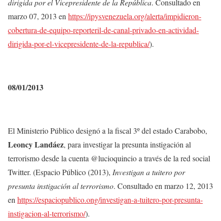
dirigida por el Vicepresidente de la República
. Consultado en
marzo 07, 2013 en
https://ipysvenezuela.org/alerta/impidieron-
cobertura-de-equipo-reporteril-de-canal-privado-en-actividad-
dirigida-por-el-vicepresidente-de-la-republica/
).
08/01/2013
El Ministerio Público designó a la fiscal 3º del estado Carabobo,
Leoncy Landáez
, para investigar la presunta instigación al
terrorismo desde la cuenta @lucioquincio a través de la red social
Twitter. (Espacio Público (2013),
Investigan a tuitero por
presunta instigación al terrorismo
. Consultado en marzo 12, 2013
en
https://espaciopublico.ong/investigan-a-tuitero-por-presunta-
instigacion-al-terrorismo/
).