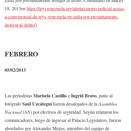
Zulia por presuntamente instigar al delito
. Consultado en marzo
18, 2013en
https://ipysvenezuela.org/alerta/cuerpo-policial-acusa-
a-corresponsal-de-ipys-venezuela-en-zulia-por-presuntamente-
instigar-al-delito/
).
FEBRERO
05/02/2013
Marisela Castillo
Ingrid Bravo
Las periodistas
e
, junto al
Saúl Uzcátegui
fotógrafo
fueron desalojados de la
Asamblea
Nacional (AN)
por efectivos de seguridad. Según relataron los
comunicadores, luego de ingresar al Palacio Legislativo, fueron
abordados por Alexander Mejías, miembro del equipo de