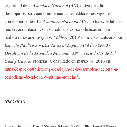
seguridad de la
Asamblea Nacional (AN)
, quien decidió
desalojarlos por cuanto no tenían las acreditaciones vigentes
correspondientes. La
Asamblea Nacional (AN)
no ha expedido las
nuevas acreditaciones, las credenciales periodísticas no han
podido renovarse (
Espacio Público
(2013) entrevista realizada por
Espacio Público
a Víctor Amaya /
Espacio Público
(2013)
Desalojan de la Asamblea Nacional (AN) a periodistas de Tal
Cual y Últimas
Noticias. Consultado en marzo 14, 2013 en
https://espaciopublico.ong/desalojan-de-la-asamblea-nacional-a-
periodistas-de-tal-cual-y-ultimas-noticias/
).
07/02/2013
Janet Yucra
Marisela Castillo
Ingrid Bravo
Las periodistas
,
,
y