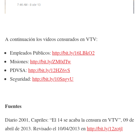
A continuación los videos censurados en VTV:
Empleados Públicos:
http://bit.ly/16LBkO2
Misiones:
http://bit.ly/ZM0dTw
PDVSA:
http://bit.ly/12HZ6vS
Seguridad:
http://bit.ly/10SngyU
Fuentes
Diario 2001, Capriles: “El 14 se acaba la censura en VTV”, 09 de
abril de 2013. Revisado el 10/04/2013 en
http://bit.ly/12zotjl