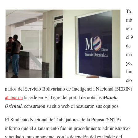
Ta
mb
ién
el 9
de
ma
yo,
fun
cio
narios del Servicio Bolivariano de Inteligencia Nacional (SEBIN)
allanaron
la sede en El Tigre del portal de noticias
Mundo
Oriental
, censuraron su sitio web e incautaron sus equipos.
El Sindicato Nacional de Trabajadores de la Prensa (SNTP)
informó que el allanamiento fue un procedimiento administrativo
vinculado, presuntamente, con la detención del exalcalde del