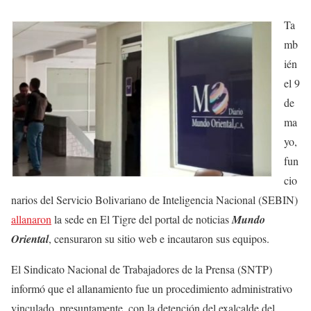
Ta
mb
ién
el 9
de
ma
yo,
fun
cio
narios del Servicio Bolivariano de Inteligencia Nacional (SEBIN)
allanaron
la sede en El Tigre del portal de noticias
Mundo
Oriental
, censuraron su sitio web e incautaron sus equipos.
El Sindicato Nacional de Trabajadores de la Prensa (SNTP)
informó que el allanamiento fue un procedimiento administrativo
vinculado, presuntamente, con la detención del exalcalde del