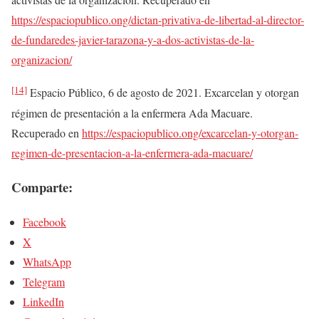
https://espaciopublico.ong/dictan-privativa-de-libertad-al-director-
de-fundaredes-javier-tarazona-y-a-dos-activistas-de-la-
organizacion/
[14]
Espacio Público, 6 de agosto de 2021. Excarcelan y otorgan
régimen de presentación a la enfermera Ada Macuare.
Recuperado en
https://espaciopublico.ong/excarcelan-y-otorgan-
regimen-de-presentacion-a-la-enfermera-ada-macuare/
Comparte:
Facebook
X
WhatsApp
Telegram
LinkedIn