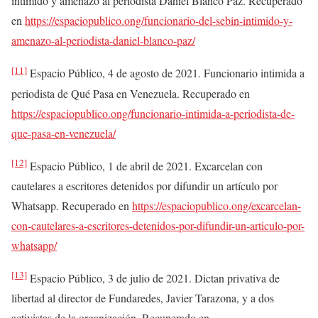
intimidó y amenazó al periodista Daniel Blanco Paz. Recuperado
en
https://espaciopublico.ong/funcionario-del-sebin-intimido-y-
amenazo-al-periodista-daniel-blanco-paz/
[11]
Espacio Público, 4 de agosto de 2021. Funcionario intimida a
periodista de Qué Pasa en Venezuela. Recuperado en
https://espaciopublico.ong/funcionario-intimida-a-periodista-de-
que-pasa-en-venezuela/
[12]
Espacio Público, 1 de abril de 2021. Excarcelan con
cautelares a escritores detenidos por difundir un artículo por
Whatsapp. Recuperado en
https://espaciopublico.ong/excarcelan-
con-cautelares-a-escritores-detenidos-por-difundir-un-articulo-por-
whatsapp/
[13]
Espacio Público, 3 de julio de 2021. Dictan privativa de
libertad al director de Fundaredes, Javier Tarazona, y a dos
activistas de la organización. Recuperado en