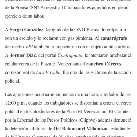
de la Prensa (SNTP) registró 10 trabajadores agredidos en pleno
ejercicio de su labor.
Sergio González
A
, fotógrafo de la ONG Provea, lo golpearon
camarógrafo
con un escudo y lo rociaron con gas pimienta. Al
del medio
VPI
también lo impactaron con el objeto antidisturbios.
Jormer Díaz
A
, del portal
Contrapunto
, le intentaron arrebatar el
Francisco Cáceres
celular cerca de la Plaza El Venezolano.
,
corresponsal de
La TV Calle
, fue otra de las víctimas de la acción
policial.
Las agresiones ocurrieron en menos de una hora, alrededor de las
12:00 p.m., cuando los trabajadores se disponían a cruzar el cerco
policial en los alrededores de la Plaza El Venezolano. El Comité
por la Libertad de los Presos Políticos (Clippve) además denunció
Ort Betancourt Villamizar
la detención arbitraria de
, estudiante
de la Unexpo Guarenas, de 20 años, aprehendido en el mismo