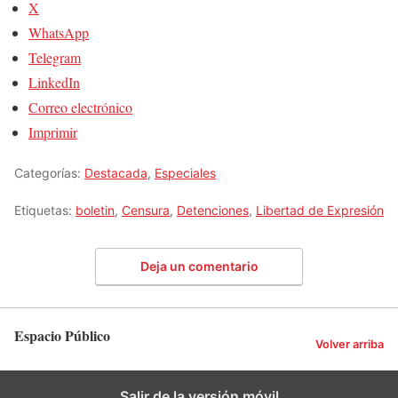
X
WhatsApp
Telegram
LinkedIn
Correo electrónico
Imprimir
Categorías:
Destacada
,
Especiales
Etiquetas:
boletin
,
Censura
,
Detenciones
,
Libertad de Expresión
Deja un comentario
Espacio Público
Volver arriba
Salir de la versión móvil