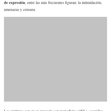
de expresión
, entre las más frecuentes figuran: la intimidación,
amenazas y censura.
Las víctimas son en su mayoría son periodistas (45%), seguidos