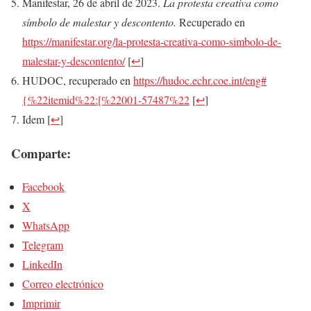
Manifestar, 26 de abril de 2023.
La protesta creativa como
símbolo de malestar y descontento.
Recuperado en
https://manifestar.org/la-protesta-creativa-como-simbolo-de-
malestar-y-descontento/
[
↩
]
HUDOC, recuperado en
https://hudoc.echr.coe.int/eng#
{%22itemid%22:[%22001-57487%22
[
↩
]
Idem
[
↩
]
Comparte:
Facebook
X
WhatsApp
Telegram
LinkedIn
Correo electrónico
Imprimir