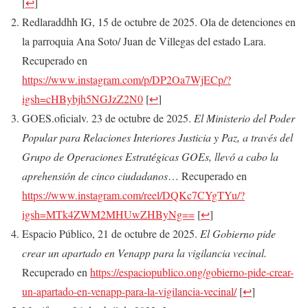
[
↩
]
Redlaraddhh IG, 15 de octubre de 2025. Ola de detenciones en
la parroquia Ana Soto/ Juan de Villegas del estado Lara.
Recuperado en
https://www.instagram.com/p/DP2Oa7WjECp/?
igsh=cHBybjh5NGJzZ2N0
[
↩
]
GOES.oficialv. 23 de octubre de 2025.
El Ministerio del Poder
Popular para Relaciones Interiores Justicia y Paz, a través del
Grupo de Operaciones Estratégicas GOEs, llevó a cabo la
aprehensión de cinco ciudadanos
… Recuperado en
https://www.instagram.com/reel/DQKc7CYgTYu/?
igsh=MTk4ZWM2MHUwZHByNg==
[
↩
]
Espacio Público, 21 de octubre de 2025.
El Gobierno pide
crear un apartado en Venapp para la vigilancia vecinal.
Recuperado en
https://espaciopublico.ong/gobierno-pide-crear-
un-apartado-en-venapp-para-la-vigilancia-vecinal/
[
↩
]