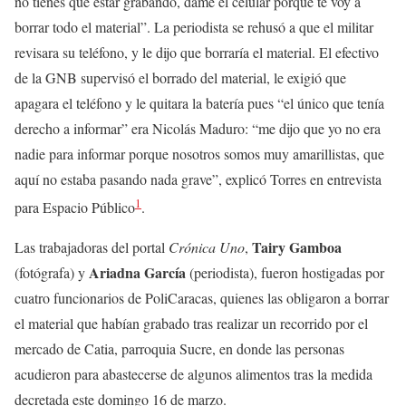
no tienes que estar grabando, dame el celular porque te voy a
borrar todo el material”. La periodista se rehusó a que el militar
revisara su teléfono, y le dijo que borraría el material. El efectivo
de la GNB supervisó el borrado del material, le exigió que
apagara el teléfono y le quitara la batería pues “el único que tenía
derecho a informar” era Nicolás Maduro: “me dijo que yo no era
nadie para informar porque nosotros somos muy amarillistas, que
aquí no estaba pasando nada grave”, explicó Torres en entrevista
1
para Espacio Público
.
Tairy Gamboa
Las trabajadoras del portal
Crónica Uno
,
Ariadna García
(fotógrafa) y
(periodista), fueron hostigadas por
cuatro funcionarios de PoliCaracas, quienes las obligaron a borrar
el material que habían grabado tras realizar un recorrido por el
mercado de Catia, parroquia Sucre, en donde las personas
acudieron para abastecerse de algunos alimentos tras la medida
decretada este domingo 16 de marzo.