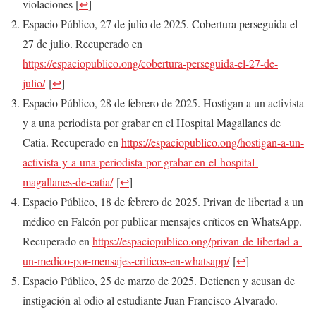
violaciones
[
↩
]
Espacio Público, 27 de julio de 2025. Cobertura perseguida el
27 de julio. Recuperado en
https://espaciopublico.ong/cobertura-perseguida-el-27-de-
julio/
[
↩
]
Espacio Público, 28 de febrero de 2025. Hostigan a un activista
y a una periodista por grabar en el Hospital Magallanes de
Catia. Recuperado en
https://espaciopublico.ong/hostigan-a-un-
activista-y-a-una-periodista-por-grabar-en-el-hospital-
magallanes-de-catia/
[
↩
]
Espacio Público, 18 de febrero de 2025. Privan de libertad a un
médico en Falcón por publicar mensajes críticos en WhatsApp.
Recuperado en
https://espaciopublico.ong/privan-de-libertad-a-
un-medico-por-mensajes-criticos-en-whatsapp/
[
↩
]
Espacio Público, 25 de marzo de 2025. Detienen y acusan de
instigación al odio al estudiante Juan Francisco Alvarado.