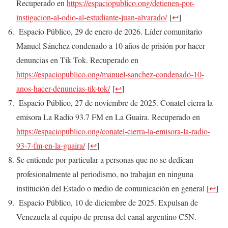
Recuperado en
https://espaciopublico.ong/detienen-por-
instigacion-al-odio-al-estudiante-juan-alvarado/
[
↩
]
Espacio Público, 29 de enero de 2026. Líder comunitario
Manuel Sánchez condenado a 10 años de prisión por hacer
denuncias en Tik Tok. Recuperado en
https://espaciopublico.ong/manuel-sanchez-condenado-10-
anos-hacer-denuncias-tik-tok/
[
↩
]
Espacio Público, 27 de noviembre de 2025. Conatel cierra la
emisora La Radio 93.7 FM en La Guaira. Recuperado en
https://espaciopublico.ong/conatel-cierra-la-emisora-la-radio-
93-7-fm-en-la-guaira/
[
↩
]
Se entiende por particular a personas que no se dedican
profesionalmente al periodismo, no trabajan en ninguna
institución del Estado o medio de comunicación en general
[
↩
]
Espacio Público, 10 de diciembre de 2025. Expulsan de
Venezuela al equipo de prensa del canal argentino C5N.