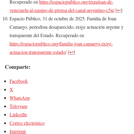
Recuperado en
https://espaciopublico.ong/expulsan-de-
venezuela-al-equipo-de-prensa-del-canal-argentino-c5n/
[
↩
]
Espacio Público, 31 de octubre de 2025. Familia de Joan
Camargo, periodista desaparecido, exige actuación urgente y
transparente del Estado. Recuperado en
https://espaciopublico.ong/familia-joan-camargo-exige-
actuacion-transparente-estado/
[
↩
]
Comparte:
Facebook
X
WhatsApp
Telegram
LinkedIn
Correo electrónico
Imprimir