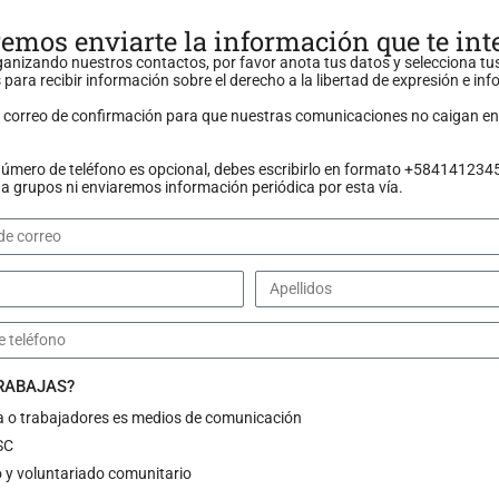
emos enviarte la información que te int
anizando nuestros contactos, por favor anota tus datos y selecciona tu
 para recibir información sobre el derecho a la libertad de expresión e in
n correo de confirmación para que nuestras comunicaciones no caigan en
número de teléfono es opcional, debes escribirlo en formato +584141234
 grupos ni enviaremos información periódica por esta vía.
TRABAJAS?
a o trabajadores es medios de comunicación
a la libertad de expresi
SC
 y voluntariado comunitario