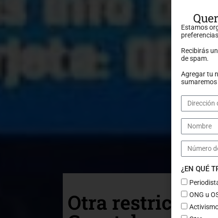
Quer
Estamos org
preferencias
Recibirás u
de spam.
Agregar tu 
sumaremos a
¿EN QUÉ 
Periodist
Otra restricción 
ONG u O
Activismo