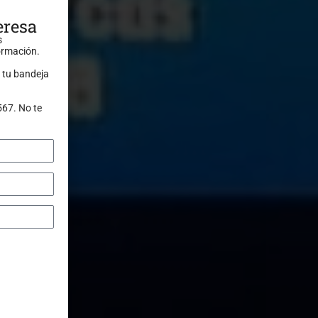
eresa
s
formación.
 tu bandeja
567. No te
ón: