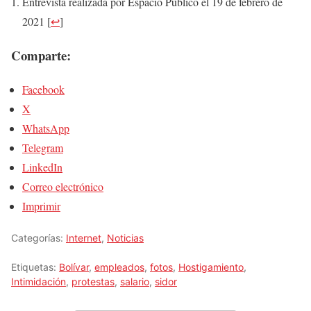
Entrevista realizada por Espacio Público el 19 de febrero de
2021
[
↩
]
Comparte:
Facebook
X
WhatsApp
Telegram
LinkedIn
Correo electrónico
Imprimir
Categorías:
Internet
,
Noticias
Etiquetas:
Bolívar
,
empleados
,
fotos
,
Hostigamiento
,
Intimidación
,
protestas
,
salario
,
sidor