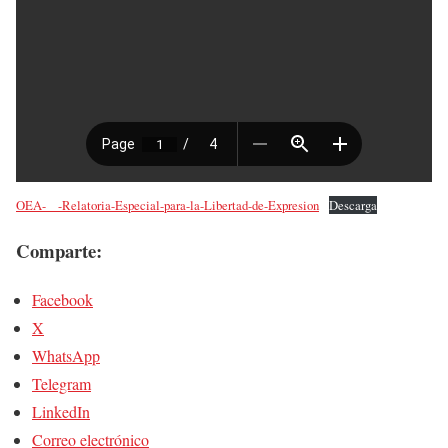
OEA-__-Relatoria-Especial-para-la-Libertad-de-Expresion
Descarga
Comparte:
Facebook
X
WhatsApp
Telegram
LinkedIn
Correo electrónico