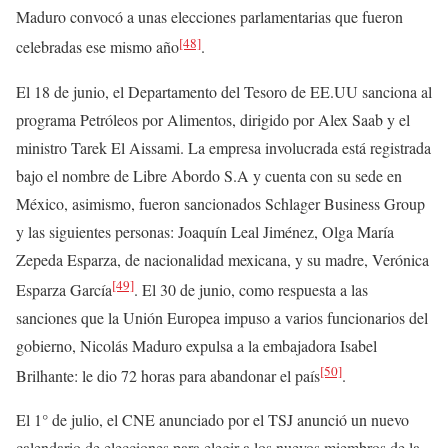
Maduro convocó a unas elecciones parlamentarias que fueron
[48]
celebradas ese mismo año
.
El 18 de junio, el Departamento del Tesoro de EE.UU sanciona al
programa Petróleos por Alimentos, dirigido por Alex Saab y el
ministro Tarek El Aissami. La empresa involucrada está registrada
bajo el nombre de Libre Abordo S.A y cuenta con su sede en
México, asimismo, fueron sancionados Schlager Business Group
y las siguientes personas: Joaquín Leal Jiménez, Olga María
Zepeda Esparza, de nacionalidad mexicana, y su madre, Verónica
[49]
Esparza García
. El 30 de junio, como respuesta a las
sanciones que la Unión Europea impuso a varios funcionarios del
gobierno, Nicolás Maduro expulsa a la embajadora Isabel
[50]
Brilhante: le dio 72 horas para abandonar el país
.
El 1° de julio, el CNE anunciado por el TSJ anunció un nuevo
calendario de elecciones para elegir a los nuevos miembros de la