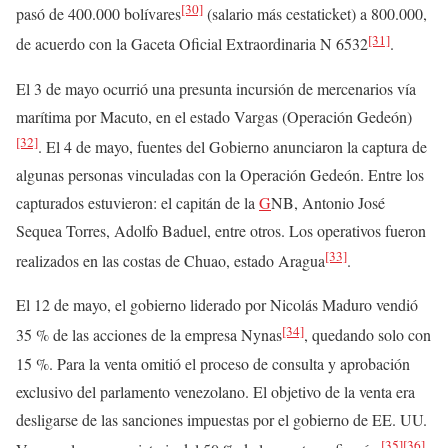
[30]
pasó de 400.000 bolívares
(salario más cestaticket) a 800.000,
[31]
de acuerdo con la Gaceta Oficial Extraordinaria N 6532
.
El 3 de mayo ocurrió una presunta incursión de mercenarios vía
marítima por Macuto, en el estado Vargas (Operación Gedeón)
[32]
. El 4 de mayo, fuentes del Gobierno anunciaron la captura de
algunas personas vinculadas con la Operación Gedeón. Entre los
capturados estuvieron: el capitán de la
G
NB, Antonio José
Sequea Torres, Adolfo Baduel, entre otros. Los operativos fueron
[33]
realizados en las costas de Chuao, estado Aragua
.
El 12 de mayo, el gobierno liderado por Nicolás Maduro vendió
[34]
35 % de las acciones de la empresa Nynas
, quedando solo con
15 %. Para la venta omitió el proceso de consulta y aprobación
exclusivo del parlamento venezolano. El objetivo de la venta era
desligarse de las sanciones impuestas por el gobierno de EE. UU.
[35]
[36]