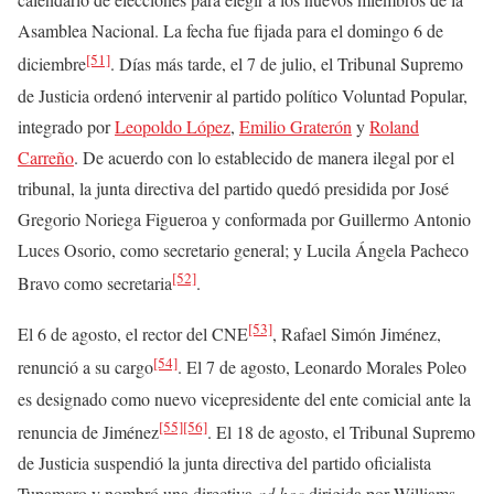
Asamblea Nacional. La fecha fue fijada para el domingo 6 de
[51]
diciembre
. Días más tarde, el 7 de julio, el Tribunal Supremo
de Justicia ordenó intervenir al partido político Voluntad Popular,
integrado por
Leopoldo López
,
Emilio Graterón
y
Roland
Carreño
. De acuerdo con lo establecido de manera ilegal por el
tribunal, la junta directiva del partido quedó presidida por José
Gregorio Noriega Figueroa y conformada por Guillermo Antonio
Luces Osorio, como secretario general; y Lucila Ángela Pacheco
[52]
Bravo como secretaria
.
[53]
El 6 de agosto, el rector del CNE
, Rafael Simón Jiménez,
[54]
renunció a su cargo
. El 7 de agosto, Leonardo Morales Poleo
es designado como nuevo vicepresidente del ente comicial ante la
[55]
[56]
renuncia de Jiménez
. El 18 de agosto, el Tribunal Supremo
de Justicia suspendió la junta directiva del partido oficialista
Tupamaro y nombró una directiva
ad hoc
dirigida por Williams