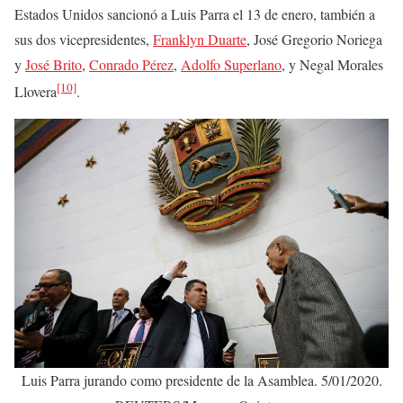
Estados Unidos sancionó a Luis Parra el 13 de enero, también a
sus dos vicepresidentes,
Franklyn Duarte
, José Gregorio Noriega
y
José Brito
,
Conrado Pérez
,
Adolfo Superlano
, y Negal Morales
[10]
Llovera
.
Luis Parra jurando como presidente de la Asamblea. 5/01/2020.