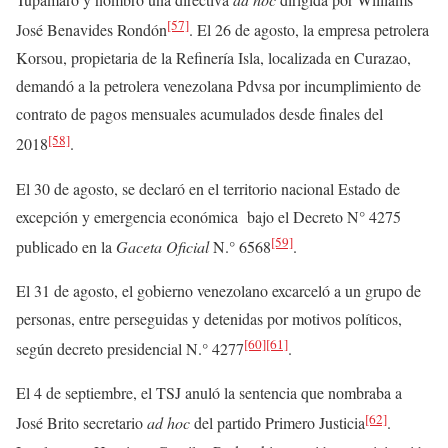
[57]
José Benavides Rondón
. El 26 de agosto, la empresa petrolera
Korsou, propietaria de la Refinería Isla, localizada en Curazao,
demandó a la petrolera venezolana Pdvsa por incumplimiento de
contrato de pagos mensuales acumulados desde finales del
[58]
2018
.
El 30 de agosto, se declaró en el territorio nacional Estado de
excepción y emergencia económica bajo el Decreto N° 4275
[59]
publicado en la
Gaceta Oficial
N.° 6568
.
El 31 de agosto, el gobierno venezolano excarceló a un grupo de
personas, entre perseguidas y detenidas por motivos políticos,
[60]
[61]
según decreto presidencial N.° 4277
.
El 4 de septiembre, el TSJ anuló la sentencia que nombraba a
[62]
José Brito secretario
ad hoc
del partido Primero Justicia
.