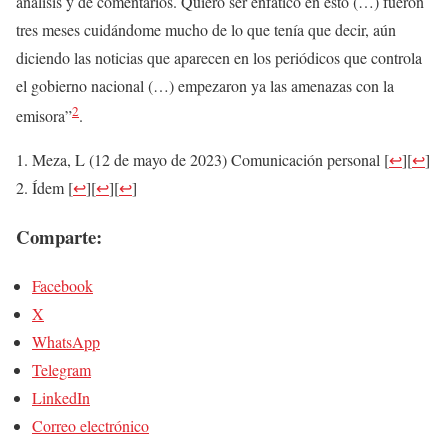
análisis y de comentarios. Quiero ser enfático en esto (…) fueron
tres meses cuidándome mucho de lo que tenía que decir, aún
diciendo las noticias que aparecen en los periódicos que controla
el gobierno nacional (…) empezaron ya las amenazas con la
2
emisora”
.
Meza, L (12 de mayo de 2023) Comunicación personal
[
↩
]
[
↩
]
Ídem
[
↩
]
[
↩
]
[
↩
]
Comparte:
Facebook
X
WhatsApp
Telegram
LinkedIn
Correo electrónico