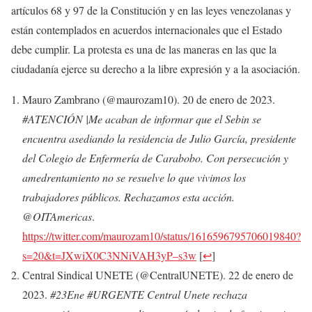
artículos 68 y 97 de la Constitución y en las leyes venezolanas y
están contemplados en acuerdos internacionales que el Estado
debe cumplir. La protesta es una de las maneras en las que la
ciudadanía ejerce su derecho a la libre expresión y a la asociación.
Mauro Zambrano (@maurozam10). 20 de enero de 2023.
#ATENCIÓN |Me acaban de informar que el Sebin se
encuentra asediando la residencia de Julio García, presidente
del Colegio de Enfermería de Carabobo. Con persecución y
amedrentamiento no se resuelve lo que vivimos los
trabajadores públicos. Rechazamos esta acción.
@OITAmericas
.
https://twitter.com/maurozam10/status/1616596795706019840?
s=20&t=JXwiX0C3NNiVAH3yP–s3w
[
↩
]
Central Sindical UNETE (@CentralUNETE). 22 de enero de
2023.
#23Ene #URGENTE Central Unete rechaza