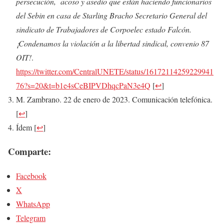
persecución, acoso y asedio que están haciendo funcionarios
del Sebin en casa de Starling Bracho Secretario General del
sindicato de Trabajadores de Corpoelec estado Falcón.
¡Condenamos la violación a la libertad sindical, convenio 87
OIT!
.
https://twitter.com/CentralUNETE/status/16172114259229941
76?s=20&t=b1e4sCeBIPVDhqcPaN3e4Q
[
↩
]
M. Zambrano. 22 de enero de 2023. Comunicación telefónica.
[
↩
]
Ídem
[
↩
]
Comparte:
Facebook
X
WhatsApp
Telegram