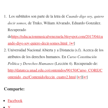
Los subtítulos son parte de la letra de
Cuando digo soy, quiero
decir somos
, de Truko, Wiliam Alvarado, Eduardo González.
Recuperado
de
https://educacionmusicalvenezuela.blogspot.com/2017/04/cu
ando-digo-soy-quiero-decir-somos.html
[
↩
]
Universidad Nacional Abierta y a Distancia (s.f). Acerca de los
atributos de los derechos humanos. En
Curso Constitución
Política y Derechos Humanos
(Lección 4). Recuperado de:
http://datateca.unad.edu.co/contenidos/90150/Curso_CORE/C
ontenido_exe/Contenido/leccin_cuatro2.html
[
↩
]
[
↩
]
Comparte:
Facebook
X