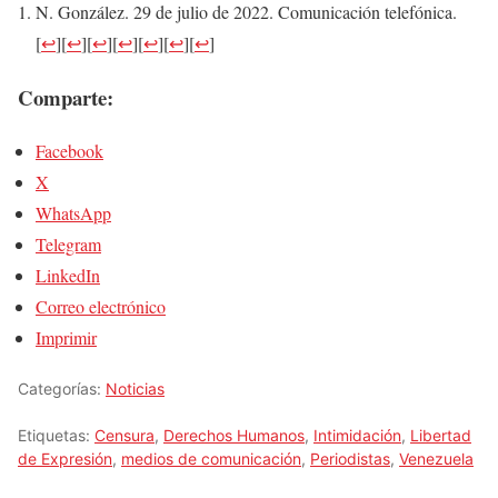
N. González. 29 de julio de 2022. Comunicación telefónica.
[
↩
]
[
↩
]
[
↩
]
[
↩
]
[
↩
]
[
↩
]
[
↩
]
Comparte:
Facebook
X
WhatsApp
Telegram
LinkedIn
Correo electrónico
Imprimir
Categorías:
Noticias
Etiquetas:
Censura
,
Derechos Humanos
,
Intimidación
,
Libertad
de Expresión
,
medios de comunicación
,
Periodistas
,
Venezuela