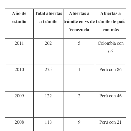
Año de
Total abiertas
Abiertas a
Abiertas a
estudio
a trámite
trámite en vs de
trámite de país
Venezuela
con más
2011
262
5
Colombia con
65
2010
275
1
Perú con 86
2009
122
2
Perú con 46
2008
118
9
Perú con 21