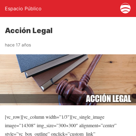
Espacio Público
Acción Legal
hace 17 años
[vc_row][vc_column width=”1/3″][vc_single_image
image=”14308″ img_size=”300×300″ alignment=”center”
style=”vc_box_outline” onclick=”custom_link”