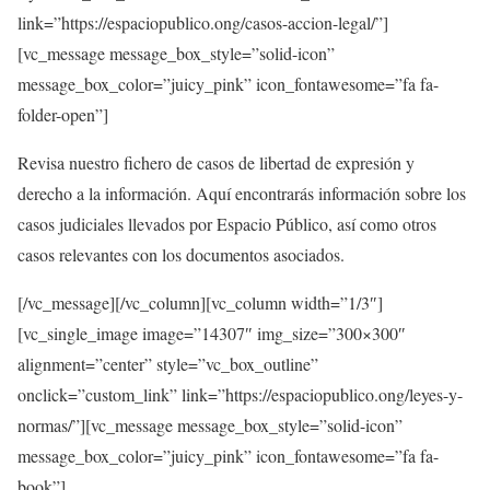
link=”https://espaciopublico.ong/casos-accion-legal/”]
[vc_message message_box_style=”solid-icon”
message_box_color=”juicy_pink” icon_fontawesome=”fa fa-
folder-open”]
Revisa nuestro fichero de casos de libertad de expresión y
derecho a la información. Aquí encontrarás información sobre los
casos judiciales llevados por Espacio Público, así como otros
casos relevantes con los documentos asociados.
[/vc_message][/vc_column][vc_column width=”1/3″]
[vc_single_image image=”14307″ img_size=”300×300″
alignment=”center” style=”vc_box_outline”
onclick=”custom_link” link=”https://espaciopublico.ong/leyes-y-
normas/”][vc_message message_box_style=”solid-icon”
message_box_color=”juicy_pink” icon_fontawesome=”fa fa-
book”]