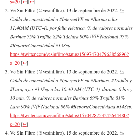
s=20
[
↩
]
[
↩
]
Ve Sin Filtro (@vesinfiltro). 13 de septiembre de 2022.
📉
Caída de conectividad a #InternetVE en #Barina a las
11:40AM (UTC-4), por falla eléctrica. % de valores normales
Barinas 75% Trujillo 82% Táchira 90% 🇻🇪Nacional 97%
#ReporteConectividad #13Sep
.
https://twitter.com/vesinfiltro/status/1569747047963856896?
s=20
[
↩
]
Ve Sin Filtro (@vesinfiltro). 13 de septiembre de 2022.
📉
Caída de conectividad a #InternetVE en #Barinas, #Trujillo y
#Lara, ayer #14Sep a las 10:40 AM (UTC-4), durante 6 hrs y
10 min. % de valores normales Barinas 69% Trujillo 81%
Lara 90% 🇻🇪Nacional 96% #ReporteConectividad #14Sep.
https://twitter.com/vesinfiltro/status/1570428753242644480?
s=20
[
↩
]
Ve Sin Filtro (@vesinfiltro). 15 de septiembre de 2022.
📉