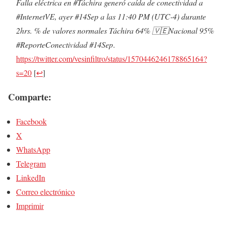
Falla eléctrica en #Táchira generó caída de conectividad a
#InternetVE, ayer #14Sep a las 11:40 PM (UTC-4) durante
2hrs. % de valores normales Táchira 64% 🇻🇪Nacional 95%
#ReporteConectividad #14Sep
.
https://twitter.com/vesinfiltro/status/1570446246178865164?
s=20
[
↩
]
Comparte:
Facebook
X
WhatsApp
Telegram
LinkedIn
Correo electrónico
Imprimir