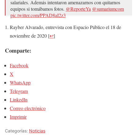
salariales. Además intentaron amenazarnos con quitarnos
equipos si tomábamos fotos.
@ReporteYa
@sumariumcom
pic.twitter.com/PPAD8aI2z3
— Ray Alvarado (@rayberdl18)
November 18, 2020
Rayber Alvarado, entrevista con Espacio Público el 18 de
noviembre de 2020
[
↩
]
Comparte:
Facebook
X
WhatsApp
Telegram
LinkedIn
Correo electrónico
Imprimir
Categorías:
Noticias