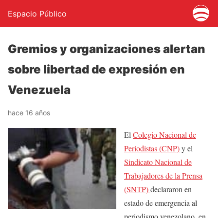
Espacio Público
Gremios y organizaciones alertan
sobre libertad de expresión en
Venezuela
hace 16 años
El
Colegio Nacional de
Periodistas (CNP)
y el
Sindicato Nacional de
Trabajadores de la Prensa
(SNTP)
declararon en
estado de emergencia al
periodismo venezolano, en