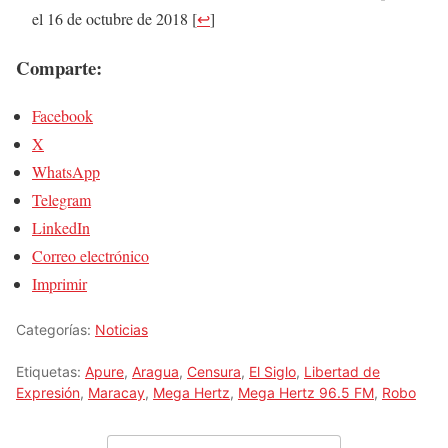
el 16 de octubre de 2018
[
↩
]
Comparte:
Facebook
X
WhatsApp
Telegram
LinkedIn
Correo electrónico
Imprimir
Categorías:
Noticias
Etiquetas:
Apure
,
Aragua
,
Censura
,
El Siglo
,
Libertad de
Expresión
,
Maracay
,
Mega Hertz
,
Mega Hertz 96.5 FM
,
Robo