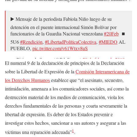
▶️ Mensaje de la periodista Fabiola Niño luego de su
detención en el puente internacional Simón Bolívar por
funcionarios de la Guardia Nacional venezolana
#20Feb
⁦⁩ ⏹️
5U6
#Rendición
,
#LibertadPolíticaColectiva
,
#MIEDO
AL
PUEBLO,
pic.twitter.com/v61Wtxv8uS
— Pitágora de Samos (@PdeSamos)
20 de febrero de 2019
El numeral 9 de la declaración de principios de la Declaración
sobre la Libertad de Expresión de la
Comisión Interamericana de
los Derechos Humanos
establece que “el asesinato, secuestro,
intimidación, amenaza a los comunicadores sociales, así como la
destrucción material de los medios de comunicación, viola los
derechos fundamentales de las personas y coarta severamente la
libertad de expresión. Es deber de los Estados prevenir e
investigar estos hechos, sancionar a sus autores y asegurar a las
1
víctimas una reparación adecuada”
.