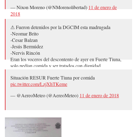
— Nixon Moreno (@NMorenolibertad)
11 de enero de
2018
⚠ Fueron detenidos por la DGCIM esta madrugada
-Neomar Brito
-Cesar Balzan
-Jesús Bermúdez
-Nervis Rincón
Eran los voceros del descontento de ayer en Fuerte Tiuna,
solo pedían comida y ser tratados con dignidad
pic.twitter.com/QOlVRnmpyw
Situación RESUR Fuerte Tiuna por comida
— V7® 91k (@CybernetVzla)
11 de enero de 2018
pic.twitter.com/LzjXhTKeme
— @AereoMeteo (@AereoMeteo)
11 de enero de 2018