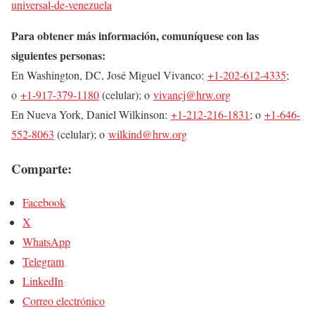
universal-de-venezuela
Para obtener más información, comuníquese con las
siguientes personas:
En Washington, DC, José Miguel Vivanco:
+1-202-612-4335
;
o
+1-917-379-1180
(celular); o
vivancj@hrw.org
En Nueva York, Daniel Wilkinson:
+1-212-216-1831
; o
+1-646-
552-8063
(celular); o
wilkind@hrw.org
Comparte:
Facebook
X
WhatsApp
Telegram
LinkedIn
Correo electrónico