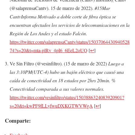
(@salaprensaCantv). 15 de marzo de 2022).
#15Mar
CantvInforma Motivado a doble corte de fibra óptica se
encuentran afectados los servicios de telecomunicaciones en la
Región de Los Andes y el estado Falcón
.
https://twitter.com/salaprensaCantv/status/15037064430940528
74?s=20&t=mta-plRv_4pI6_6EeL2oUQ
[
↩
]
Ve Sin Filtro (@vesinfiltro). (15 de marzo de 2022)
Luego a
las 3:10PM(UTC-4) hubo un bajón eléctrico que causó una
caída de conectividad en 18 estados por 2hrs 20min. %
Conectividad comparada a sus valores normales.
https://twitter.com/vesinfiltro/status/1503886324083920901?
s=20&t=kwPF9fLLyfwuDXKGTWVWgA
[
↩
]
Comparte: