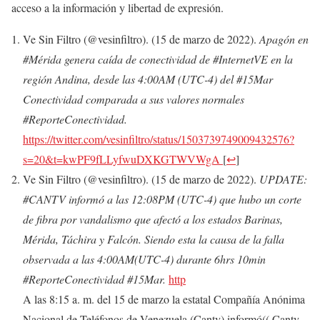
acceso a la información y libertad de expresión.
Ve Sin Filtro (@vesinfiltro). (15 de marzo de 2022).
Apagón en
#Mérida genera caída de conectividad de #InternetVE en la
región Andina, desde las 4:00AM (UTC-4) del #15Mar
Conectividad comparada a sus valores normales
#ReporteConectividad.
https://twitter.com/vesinfiltro/status/1503739749009432576?
s=20&t=kwPF9fLLyfwuDXKGTWVWgA
[
↩
]
Ve Sin Filtro (@vesinfiltro). (15 de marzo de 2022).
UPDATE:
#CANTV informó a las 12:08PM (UTC-4) que hubo un corte
de fibra por vandalismo que afectó a los estados Barinas,
Mérida, Táchira y Falcón. Siendo esta la causa de la falla
observada a las 4:00AM(UTC-4) durante 6hrs 10min
#ReporteConectividad #15Mar.
http
A las 8:15 a. m. del 15 de marzo la estatal Compañía Anónima
Nacional de Teléfonos de Venezuela (Cantv) informó(( Cantv