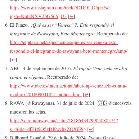
https://www.instagram.com/reel/DDDOUO5pe7s/?
igsh=Nnl2NXV2bG56YjU3
[
↩
]
El Pitazo.
¿Qué es ser “Veneka”?: Esto respondió el
integrante de Rawayana, Beto Montenegro.
Recuperado de:
https://elpitazo.net/espectaculos/que-es-ser-veneka-esto-
respondio-el-integrante-de-rawayana-beto-montenegro/amp/
[
↩
]
ABC. 4 de septiembre de 2016.
El rap de Venezuela se alza
contra el régimen
. Recuperado de:
https://www.abc.es/internacional/abci-rap-venezuela-contra-
maduro-201609041821_noticia.html
[
↩
]
RAWA (@Rawayana). 31 de julio de 2024. 🇻🇪 @cneesvzla
muestren las actas.
https://x.com/rawayana/status/1818643429905080574?
s=46&t=dfF1t5O5zDKwchxZOXiF9g
[
↩
]
Billboard Español. 29 de julio de 2024.
Danny Ocean,