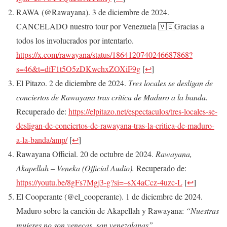
RAWA (@Rawayana). 3 de diciembre de 2024.
CANCELADO nuestro tour por Venezuela 🇻🇪Gracias a
todos los involucrados por intentarlo.
https://x.com/rawayana/status/1864120740246687868?
s=46&t=dfF1t5O5zDKwchxZOXiF9g
[
↩
]
El Pitazo. 2 de diciembre de 2024.
Tres locales se desligan de
conciertos de Rawayana tras crítica de Maduro a la banda.
Recuperado de:
https://elpitazo.net/espectaculos/tres-locales-se-
desligan-de-conciertos-de-rawayana-tras-la-critica-de-maduro-
a-la-banda/amp/
[
↩
]
Rawayana Official. 20 de octubre de 2024.
Rawayana,
Akapellah – Veneka (Official Audio).
Recuperado de:
https://youtu.be/8gFs7Mgj3-g?si=–sX4aCcz-4uzc-L
[
↩
]
El Cooperante (@el_cooperante). 1 de diciembre de 2024.
Maduro sobre la canción de Akapellah y Rawayana:
“Nuestras
mujeres no son venecas, son venezolanas”.