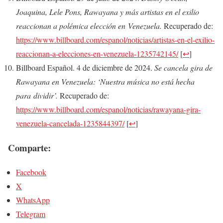
Joaquina, Lele Pons, Rawayana y más artistas en el exilio
reaccionan a polémica elección en Venezuela.
Recuperado de:
https://www.billboard.com/espanol/noticias/artistas-en-el-exilio-
reaccionan-a-elecciones-en-venezuela-1235742145/
[
↩
]
Billboard Español. 4 de diciembre de 2024.
Se cancela gira de
Rawayana en Venezuela: ‘Nuestra música no está hecha
para dividir’.
Recuperado de:
https://www.billboard.com/espanol/noticias/rawayana-gira-
venezuela-cancelada-1235844397/
[
↩
]
Comparte:
Facebook
X
WhatsApp
Telegram