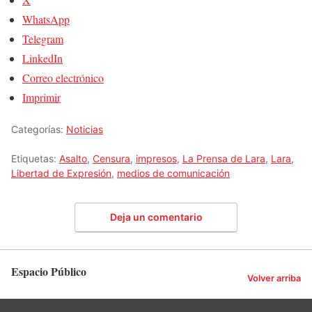
WhatsApp
Telegram
LinkedIn
Correo electrónico
Imprimir
Categorías:
Noticias
Etiquetas:
Asalto
,
Censura
,
impresos
,
La Prensa de Lara
,
Lara
,
Libertad de Expresión
,
medios de comunicación
Deja un comentario
Espacio Público
Volver arriba