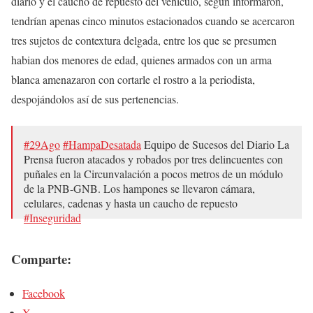
diario y el caucho de repuesto del vehículo, según informaron,
tendrían apenas cinco minutos estacionados cuando se acercaron
tres sujetos de contextura delgada, entre los que se presumen
habian dos menores de edad, quienes armados con un arma
blanca amenazaron con cortarle el rostro a la periodista,
despojándolos así de sus pertenencias.
#29Ago
#HampaDesatada
Equipo de Sucesos del Diario La
Prensa fueron atacados y robados por tres delincuentes con
puñales en la Circunvalación a pocos metros de un módulo
de la PNB-GNB. Los hampones se llevaron cámara,
celulares, cadenas y hasta un caucho de repuesto
#Inseguridad
— LA PRENSA de Lara (@laprensalara)
29 de agosto de
Comparte:
2018
Facebook
X