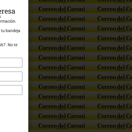
eresa
s
formación.
 tu bandeja
567. No te