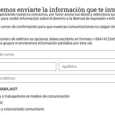
emos enviarte la información que te int
anizando nuestros contactos, por favor anota tus datos y selecciona tu
 para recibir información sobre el derecho a la libertad de expresión e in
n correo de confirmación para que nuestras comunicaciones no caigan en
número de teléfono es opcional, debes escribirlo en formato +584141234
 grupos ni enviaremos información periódica por esta vía.
TRABAJAS?
a o trabajadores es medios de comunicación
 en contra de Correo del
SC
 y voluntariado comunitario