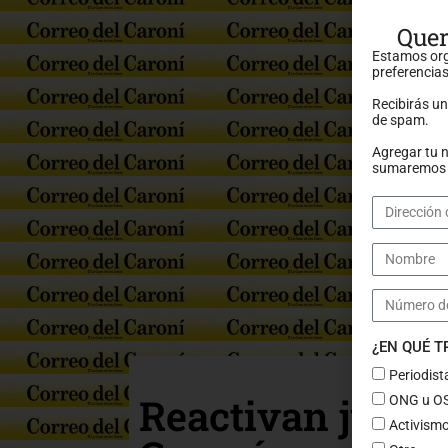
Quer
Estamos org
preferencias
Recibirás u
de spam.
Agregar tu 
sumaremos a
¿EN QUÉ 
Periodist
Reactivan juicio
ONG u O
Activismo