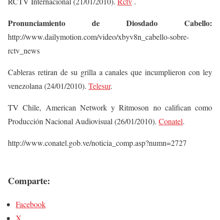
RCTV Internacional (21/01/2010).
Rctv
.
Pronunciamiento de Diosdado Cabello:
http://www.dailymotion.com/video/xbyv8n_cabello-sobre-
rctv_news
Cableras retiran de su grilla a canales que incumplieron con ley
venezolana (24/01/2010).
Telesur
.
TV Chile, American Network y Ritmoson no califican como
Producción Nacional Audiovisual (26/01/2010).
Conatel
.
http://www.conatel.gob.ve/noticia_comp.asp?numn=2727
Comparte:
Facebook
X