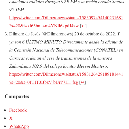
estaciones radiales Piragua 99.9 FM y la recién creada Somos
95.5FM.
https://twitter.com/Dilmeronews/status/1583097454140231681
?s=20&t=xf65bn_4m4YNlI6kpdJ4zw
[
↩
]
Dilmero de Jesús (@Dilmeronews) 20 de octubre de 2022.
Y
ya son 6 ÚLTIMO MINUTO Directamente desde la oficina de
la Comisión Nacional de Telecomunicaciones (CONATEL) en
Caracas ordenan el cese de transmisiones de la emisora
Zulianísima 102.9 del colega locutor Mervin Montero
.
https://twitter.com/Dilmeronews/status/1583126429189181441
?s=20&t=0P3IT3BbzV-bUrP7H1-fsg
[
↩
]
Comparte:
Facebook
X
WhatsApp