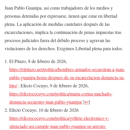
Juan Pablo Guanipa, así como trabajadores de los medios y
personas detenidas por expresarse, tienen que estar en libertad
plena. La aplicación de medidas cautelares después de las
excarcelaciones, implica la continuación de penas impuestas tras
procesos judiciales fuera del debido proceso y agravan las
violaciones de los derechos. Exigimos Libertad plena para todos.
El Pitazo, 8 de febrero de 2026,
https://elpitazo.net/politica/hombres-armados-secuestran-a-juan-
pablo-guanipa-horas-despues-de-su-excarcelacion-denuncia-su-
hijo/
; Efecto Cocuyo, 9 de febrero de 2026,
https://efectococuyo.com/politica/maria-corina-machado-
denuncia-secuestro-juan-pablo-guanipa/
[
↩
]
Efecto Cocuyo, 10 de febrero de 2026
https://efectococuyo.com/politica/grillete-electronico-y-
silenciado-asi-cumple-juan-pablo-guanipa-su-arresto-