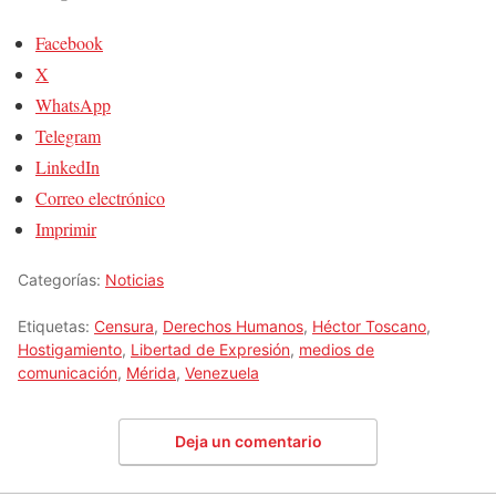
Facebook
X
WhatsApp
Telegram
LinkedIn
Correo electrónico
Imprimir
Categorías:
Noticias
Etiquetas:
Censura
,
Derechos Humanos
,
Héctor Toscano
,
Hostigamiento
,
Libertad de Expresión
,
medios de
comunicación
,
Mérida
,
Venezuela
Deja un comentario