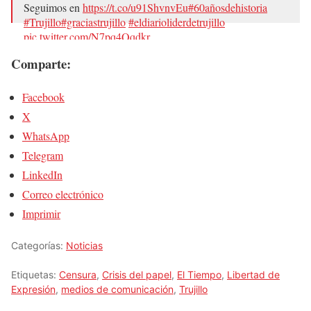
Seguimos en
https://t.co/u91ShvnvEu
#60añosdehistoria
#Trujillo
#graciastrujillo
#eldiarioliderdetrujillo
pic.twitter.com/N7pq4Qqdkr
Comparte:
— Diario El Tiempo CA (@Diario_Tiempo)
31 de julio de
2018
Facebook
X
WhatsApp
Telegram
LinkedIn
Correo electrónico
Imprimir
Categorías:
Noticias
Etiquetas:
Censura
,
Crisis del papel
,
El Tiempo
,
Libertad de
Expresión
,
medios de comunicación
,
Trujillo