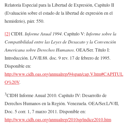
Relatoría Especial para la Libertad de Expresión, Capítulo II
(Evaluación sobre el estado de la libertad de expresión en el
hemisferio), párr. 550.
[2]
CIDH.
Informe Anual 1994
. Capítulo V:
Informe sobre la
Compatibilidad entre las Leyes de Desacato y la Convención
Americana sobre Derechos Humanos
. OEA/Ser. Título I:
Introducción. L/V/II.88. doc. 9 rev. 17 de febrero de 1995.
Disponible en:
http://www.cidh.oas.org/annualrep/94span/cap.V.htm#CAPITUL
O%20V
.
3
CIDH Informe Anual 2010. Capítulo IV: Desarrollo de
Derechos Humanos en la Región. Venezuela. OEA/Ser.L/V/II,
Doc. 5 corr. 1, 7 marzo 2011. Disponible en:
http://www.cidh.oas.org/annualrep/2010sp/indice2010.htm