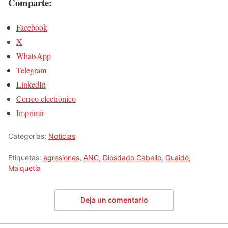
Comparte:
Facebook
X
WhatsApp
Telegram
LinkedIn
Correo electrónico
Imprimir
Categorías:
Noticias
Etiquetas:
agresiones
,
ANC
,
Diosdado Cabello
,
Guaidó
,
Maiquetía
Deja un comentario