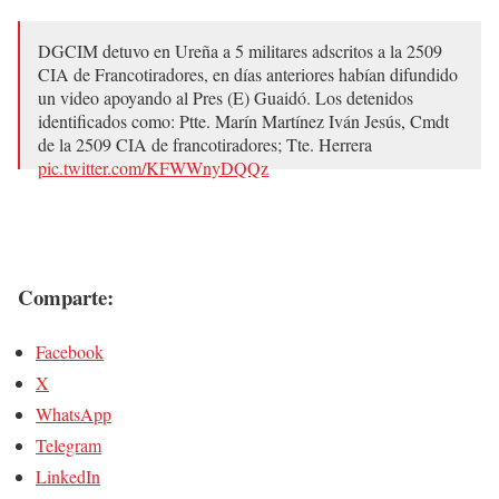
DGCIM detuvo en Ureña a 5 militares adscritos a la 2509
CIA de Francotiradores, en días anteriores habían difundido
un video apoyando al Pres (E) Guaidó. Los detenidos
identificados como: Ptte. Marín Martínez Iván Jesús, Cmdt
de la 2509 CIA de francotiradores; Tte. Herrera
pic.twitter.com/KFWWnyDQQz
— Roman Camacho (@RCamachoVzla)
18 de febrero de
2019
Comparte:
Facebook
X
WhatsApp
Telegram
LinkedIn