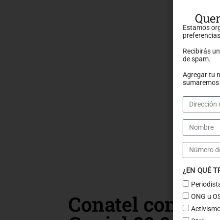
Quer
Estamos org
preferencias
Recibirás u
de spam.
Agregar tu 
sumaremos a
¿EN QUÉ 
Periodist
Conatel confisca
ONG u O
Activismo