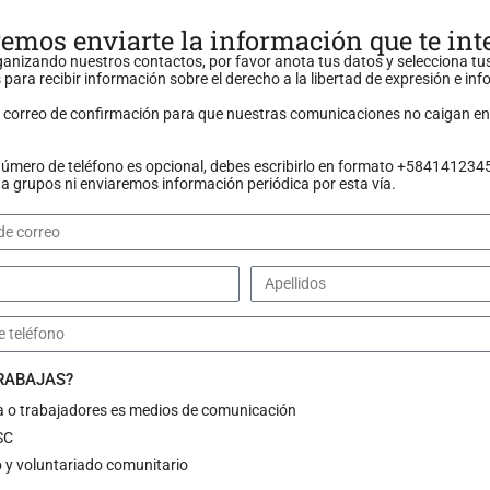
emos enviarte la información que te int
anizando nuestros contactos, por favor anota tus datos y selecciona tu
 para recibir información sobre el derecho a la libertad de expresión e in
n correo de confirmación para que nuestras comunicaciones no caigan en
número de teléfono es opcional, debes escribirlo en formato +584141234
 grupos ni enviaremos información periódica por esta vía.
TRABAJAS?
a o trabajadores es medios de comunicación
 equipos de la emisora
SC
 y voluntariado comunitario