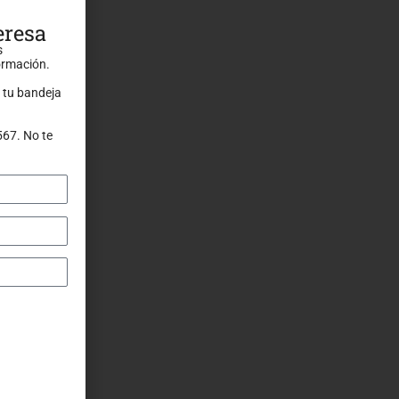
eresa
s
formación.
 tu bandeja
567. No te