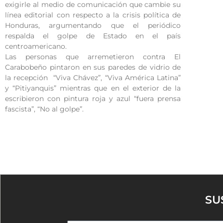
exigirle al medio de comunicación que cambie su
línea editorial con respecto a la crisis política de
Honduras, argumentando que el periódico
respalda el golpe de Estado en el país
centroamericano.
Las personas que arremetieron contra El
Carabobeño pintaron en sus paredes de vidrio de
la recepción “Viva Chávez”, “Viva América Latina”
y “Pitiyanquis” mientras que en el exterior de la
escribieron con pintura roja y azul “fuera prensa
fascista”, “No al golpe”.
SU