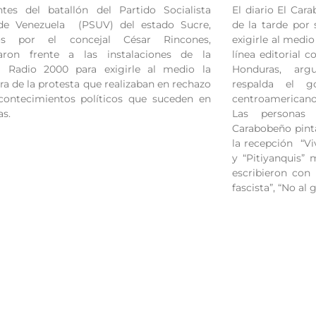
ntes del batallón del Partido Socialista
El diario El Car
de Venezuela (PSUV) del estado Sucre,
de la tarde por
dos por el concejal César Rincones,
exigirle al med
taron frente a las instalaciones de la
línea editorial c
a Radio 2000 para exigirle al medio la
Honduras, arg
ra de la protesta que realizaban en rechazo
respalda el 
contecimientos políticos que suceden en
centroamericano
as.
Las personas 
Carabobeño pint
la recepción “Vi
y “Pitiyanquis” 
escribieron con 
fascista”, “No al 