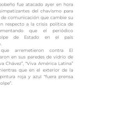
abobeño fue atacado ayer en hora
 simpatizantes del chavismo para
io de comunicación que cambie su
on respecto a la crisis política de
umentando que el periódico
golpe de Estado en el país
.
que arremetieron contra El
aron en sus paredes de vidrio de
va Chávez”, “Viva América Latina”
mientras que en el exterior de la
pintura roja y azul “fuera prensa
golpe”.