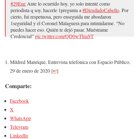
#29Ene
Ante lo ocurrido hoy, yo solo intenté como
periodista q soy, hacerle 1pregunta a
#DiosdadoCabello
. Por
cierto, fui respetuosa, pero enseguida me abordaron
1seguridad y el Coronel Malaguera para intimidarme. “No
puedes hacer eso. Quién te dejó pasar. Muéstrame
Credencial”
pic.twitter.com/QD0wThiaST
— Mildred Manrique (@milmanrique)
January 29, 2020
Mildred Manrique, Entrevista telefónica con Espacio Público,
29 de enero de 2020
[
↩
]
Comparte:
Facebook
X
WhatsApp
Telegram
LinkedIn