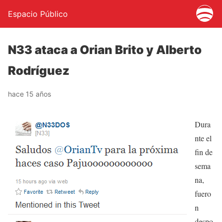
Espacio Público
N33 ataca a Orian Brito y Alberto
Rodríguez
hace 15 años
Dura
nte el
fin de
sema
na,
fuero
n
despo