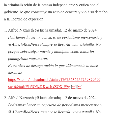
la criminalización de la prensa independiente y crítica con el
gobierno, lo que constituye un acto de censura y violá su derecho
a la libertad de expresión.
Alfred Nazareth (@luchaalmada). 12 de marzo de 2024.
Podríamos hacer un concurso de periodismo mercenario y
@AlbertoRodNews siempre se llevaría una estatuilla. No
porque sobresalga: miente y manipula como todos los
palangristas mayameros.
Es su nivel de desesperación lo que últimamente lo hace
destacar.
https://x.com/luchaalmada/status/1767523245475987959?
s=46&t=dfF1t5O5zDKwchxZOXiF9g
[
↩
]
[
↩
]
Alfred Nazareth (@luchaalmada). 12 de marzo de 2024.
Podríamos hacer un concurso de periodismo mercenario y
@AlbertoRodNews siempre se llevaría una estatuilla. No