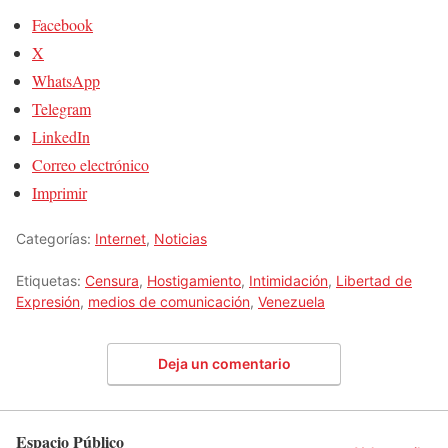
Facebook
X
WhatsApp
Telegram
LinkedIn
Correo electrónico
Imprimir
Categorías:
Internet
,
Noticias
Etiquetas:
Censura
,
Hostigamiento
,
Intimidación
,
Libertad de
Expresión
,
medios de comunicación
,
Venezuela
Deja un comentario
Espacio Público