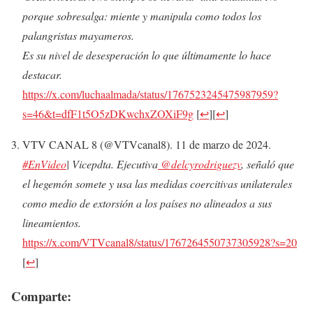
porque sobresalga: miente y manipula como todos los
palangristas mayameros.
Es su nivel de desesperación lo que últimamente lo hace
destacar.
https://x.com/
luchaalmada
/status/1767523245475987959?
s=46&t=dfF1t5O5zDKwchxZOXiF9g
[
↩
]
[
↩
]
VTV CANAL 8 (@VTVcanal8). 11 de marzo de 2024.
#EnVideo
| Vicepdta. Ejecutiva
@delcyrodriguezv
, señaló que
el hegemón somete y usa las medidas coercitivas unilaterales
como medio de extorsión a los países no alineados a sus
lineamientos.
https://x.com/VTVcanal8/status/1767264550737305928?s=20
[
↩
]
Comparte: