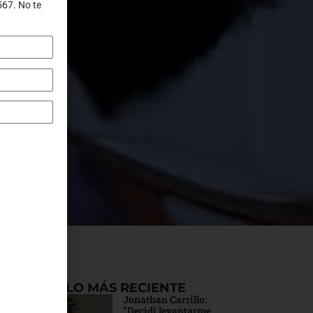
567. No te
ar a
LO MÁS RECIENTE
Jonathan Carrillo:
“Decidí levantarme