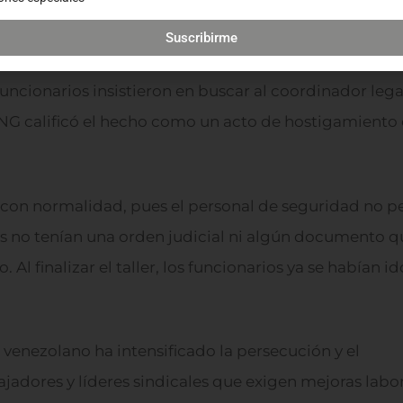
ntentaron ingresar a un taller sindical que se realizab
Suscribirme
s funcionarios insistieron en buscar al coordinador lega
NG calificó el hecho como un acto de hostigamiento
o con normalidad, pues el personal de seguridad no p
nes no tenían una orden judicial ni algún documento 
 Al finalizar el taller, los funcionarios ya se habían id
 venezolano ha intensificado la persecución y el
adores y líderes sindicales que exigen mejoras labor