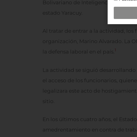
Bolivariano de Inteligencia (SEBIN) i
estado Yaracuy.
Al tratar de entrar a la actividad, lo
organización, Marino Alvarado. La O
1
la defensa laboral en el país.
La actividad se siguió desarrolland
el acceso de los funcionarios, quie
legalizara este acto de hostigamiento.
sitio.
En los últimos cuatro años, el Estado
amedrentamiento en contra de trabaj