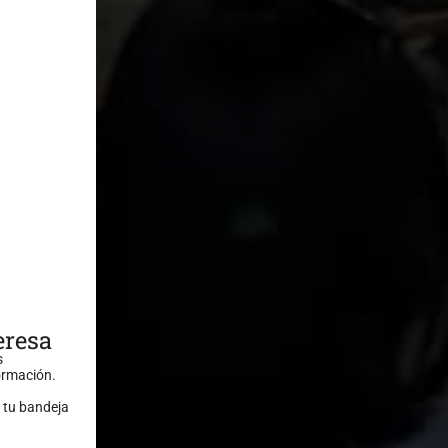
eresa
s
formación.
 tu bandeja