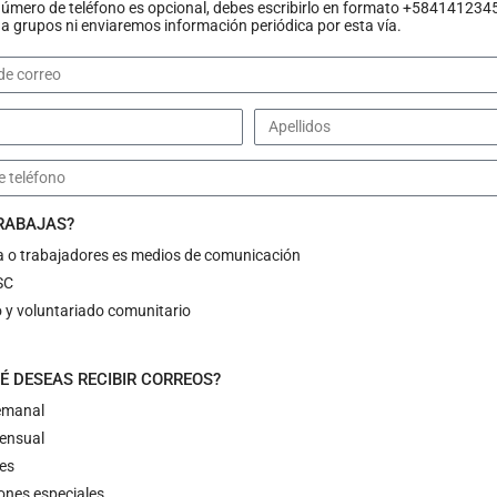
número de teléfono es opcional, debes escribirlo en formato +584141234
 grupos ni enviaremos información periódica por esta vía.
TRABAJAS?
a o trabajadores es medios de comunicación
SC
l SEBIN intentaron entr
 y voluntariado comunitario
a en Yaracuy
É DESEAS RECIBIR CORREOS?
semanal
X
LINKEDIN
EMAIL
mensual
ONG) Provea denunció que funcionarios del Servicio
des
ones especiales