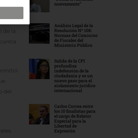
a en el
nuevamente”
Análisis Legal de la
Resolución Nº 108:
l de la
Normas del Concurso
de Fiscales del
 contra
Ministerio Público
Salida de la CPI
profundiza
ermitió
indefensión de la
ciudadanía y es un
nuevo paso para el
que
aislamiento jurídico
internacional
o del
Carlos Correa entre
los 10 finalistas para
el cargo de Relator
Especial para la
Libertad de
ales.
Expresión