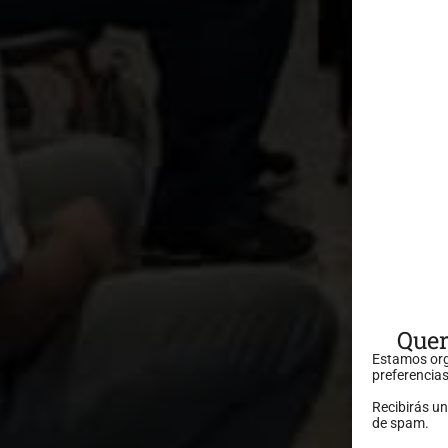
Quer
Estamos org
preferencias
Recibirás u
de spam.