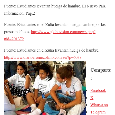
Fuente: Estudiantes levantan huelga de hambre. El Nuevo País,
Información. Pág.2
Fuente: Estudiantes en el Zulia levantan huelga hambre por los
presos políticos.
http://www.globovision.com/news.php?
nid=201372
Fuente: Estudiantes en el Zulia levantan huelga de hambre.
http://www.diarioelvenezolano.com.ve/?p=6038
Comparte
:
Facebook
X
WhatsApp
Telegram