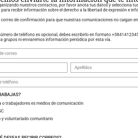
anizando nuestros contactos, por favor anota tus datos y selecciona tu
 para recibir información sobre el derecho a la libertad de expresión e in
n correo de confirmación para que nuestras comunicaciones no caigan en
número de teléfono es opcional, debes escribirlo en formato +584141234
 grupos ni enviaremos información periódica por esta vía.
TRABAJAS?
a o trabajadores es medios de comunicación
SC
 y voluntariado comunitario
o, CNP Y SNTP
É DESEAS RECIBIR CORREOS?