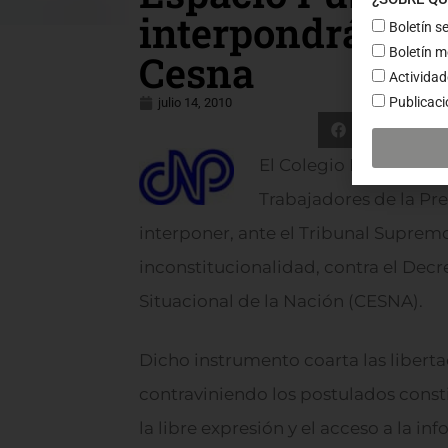
interpondrán rec
Boletín 
Boletín 
Cesna
Activida
Publicaci
julio 14, 2010
FACEBOOK
El Colegio Nacional de
Trabajadores de la Pr
interponer, ante el Tribunal Supremo
inconstitucionalidad, contra el Decr
Situacional de la Nación (CESNA).
Dicho instrumento coarta las liberta
contraviniendo los postulados cons
la libre expresión y el acceso a la in