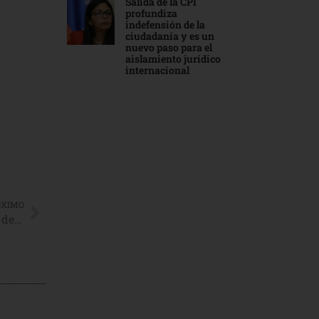
Salida de la CPI
profundiza
indefensión de la
ciudadanía y es un
nuevo paso para el
aislamiento jurídico
internacional
ÓXIMO
Chávez solicita investigar financiamiento de EEUU A Ong venezolanas