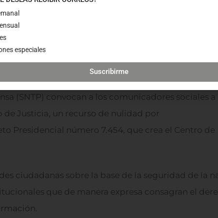
urso de nulidad contra 
semanal
mensual
des
ones especiales
X
LINKEDIN
EMAIL
Suscribirme
 Periodistas, Espacio Público y el Sindicato Nacional
ensa (SNTP) convocan a los comunicadores sociales a
 de Justicia, un recurso de nulidad por
eto Presidencial número 7.454, que crea el Centro de
des ciudadanas sobre la base de la seguridad de la n
titucionales que de manera expresa consagran el der
formación.