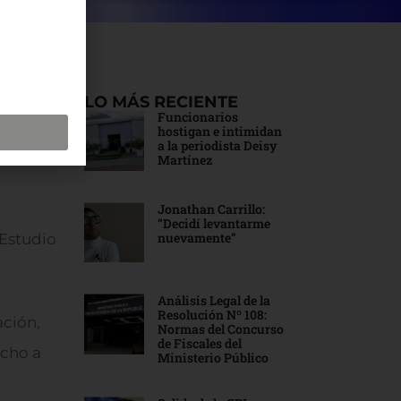
el
LO MÁS RECIENTE
Funcionarios
hostigan e intimidan
a la periodista Deisy
 de
Martínez
Jonathan Carrillo:
“Decidí levantarme
nuevamente”
 Estudio
Análisis Legal de la
Resolución Nº 108:
ación,
Normas del Concurso
de Fiscales del
echo a
Ministerio Público