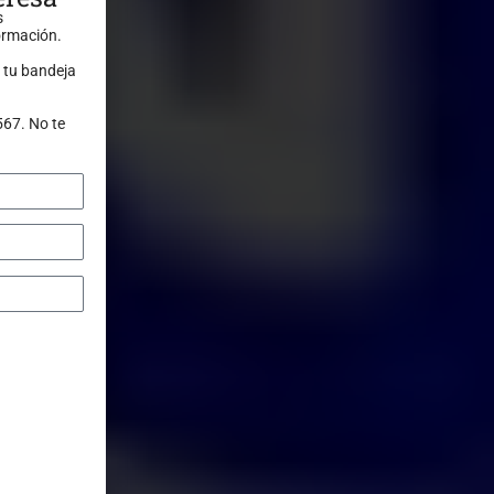
s
formación.
 tu bandeja
567. No te