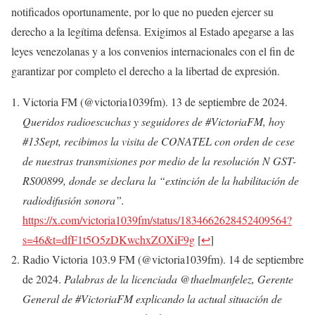
notificados oportunamente, por lo que no pueden ejercer su
derecho a la legítima defensa. Exigimos al Estado apegarse a las
leyes venezolanas y a los convenios internacionales con el fin de
garantizar por completo el derecho a la libertad de expresión.
Victoria FM (@victoria1039fm). 13 de septiembre de 2024.
Queridos radioescuchas y seguidores de #VictoriaFM, hoy
#13Sept, recibimos la visita de CONATEL con orden de cese
de nuestras transmisiones por medio de la resolución N GST-
RS00899, donde se declara la “extinción de la habilitación de
radiodifusión sonora”.
https://x.com/victoria1039fm/status/1834662628452409564?
s=46&t=dfF1t5O5zDKwchxZOXiF9g
[
↩
]
Radio Victoria 103.9 FM (@victoria1039fm). 14 de septiembre
de 2024.
Palabras de la licenciada @thaelmanfelez, Gerente
General de #VictoriaFM explicando la actual situación de