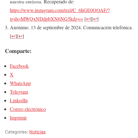
nuestra emisora.
Recuperado de:
https://www.instagram.com/reel/C_6hGE0OOAF/?
igsh=MWQxNDdpbXN6NG5kdg==
[
↩
]
[
↩
]
Anónimo. 13 de septiembre de 2024. Comunicación telefónica.
[
↩
]
[
↩
]
Comparte:
Facebook
X
WhatsApp
Telegram
LinkedIn
Correo electrónico
Imprimir
Categorías:
Noticias