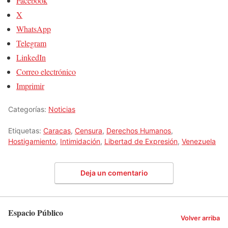
Facebook
X
WhatsApp
Telegram
LinkedIn
Correo electrónico
Imprimir
Categorías:
Noticias
Etiquetas:
Caracas
,
Censura
,
Derechos Humanos
,
Hostigamiento
,
Intimidación
,
Libertad de Expresión
,
Venezuela
Deja un comentario
Espacio Público
Volver arriba