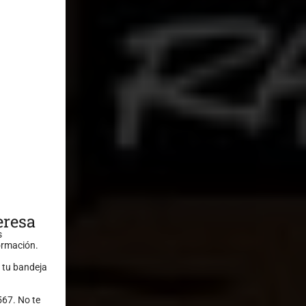
eresa
s
formación.
 tu bandeja
567. No te