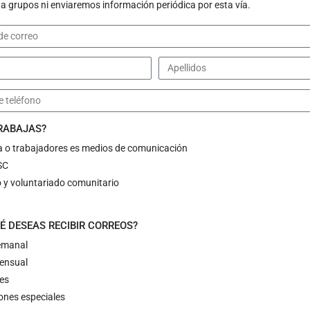
 grupos ni enviaremos información periódica por esta vía.
TRABAJAS?
a o trabajadores es medios de comunicación
SC
ayma es acosada despué
 y voluntariado comunitario
ones en canal del Estad
É DESEAS RECIBIR CORREOS?
semanal
X
LINKEDIN
EMAIL
mensual
des
ones especiales
rzo, la caricaturista Rayma Suprani (Diario El Universa