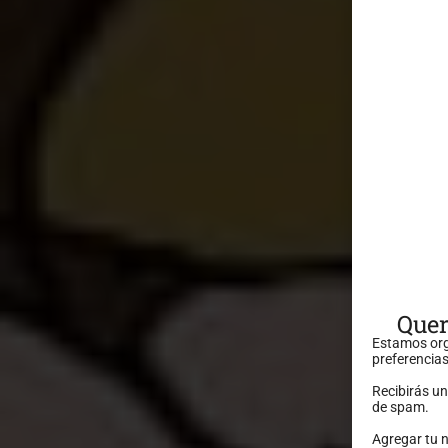
Quer
Estamos org
preferencias
Recibirás u
de spam.
Agregar tu 